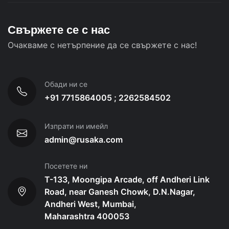
Свържете се с нас
Очакваме с нетърпение да се свържете с нас!
Обади ни се
+91 7715864005 ; 2262584502
Изпрати ни имейл
admin@rusaka.com
Посетете ни
T-133, Moongipa Arcade, off Andheri Link
Road, near Ganesh Chowk, D.N.Nagar,
Andheri West, Mumbai,
Maharashtra 400053