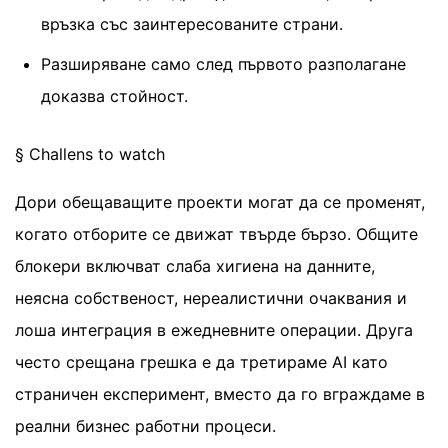
връзка със заинтересованите страни.
Разширяване само след първото разполагане
доказва стойност.
§ Challens to watch
Дори обещаващите проекти могат да се променят,
когато отборите се движат твърде бързо. Общите
блокери включват слаба хигиена на данните,
неясна собственост, нереалистични очаквания и
лоша интеграция в ежедневните операции. Друга
често срещана грешка е да третираме AI като
страничен експеримент, вместо да го вграждаме в
реални бизнес работни процеси.