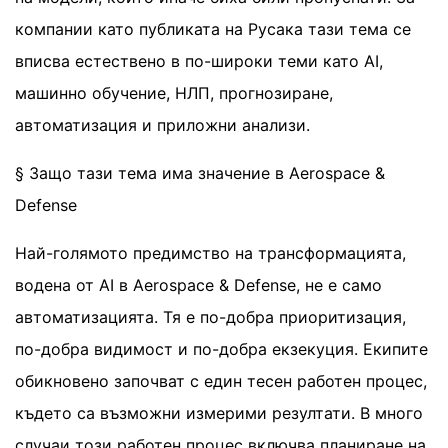
компании като публиката на Русака тази тема се
вписва естествено в по-широки теми като AI,
машинно обучение, НЛП, прогнозиране,
автоматизация и приложни анализи.
§ Защо тази тема има значение в Aerospace &
Defense
Най-голямото предимство на трансформацията,
водена от AI в Aerospace & Defense, не е само
автоматизацията. Тя е по-добра приоритизация,
по-добра видимост и по-добра екзекуция. Екипите
обикновено започват с един тесен работен процес,
където са възможни измерими резултати. В много
случаи този работен процес включва планиране на