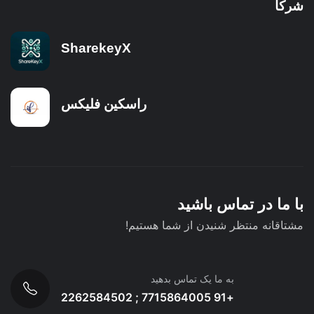
شرکا
SharekeyX
راسکین فلیکس
با ما در تماس باشید
مشتاقانه منتظر شنیدن از شما هستیم!
به ما یک تماس بدهید
+91 7715864005 ; 2262584502