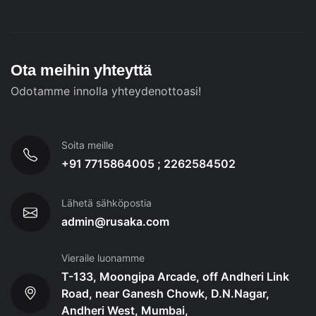
Ota meihin yhteyttä
Odotamme innolla yhteydenottoasi!
Soita meille
+91 7715864005 ; 2262584502
Lähetä sähköpostia
admin@rusaka.com
Vieraile luonamme
T-133, Moongipa Arcade, off Andheri Link
Road, near Ganesh Chowk, D.N.Nagar,
Andheri West, Mumbai,