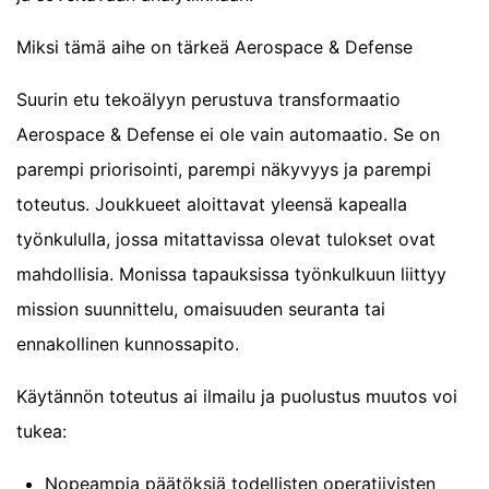
Miksi tämä aihe on tärkeä Aerospace & Defense
Suurin etu tekoälyyn perustuva transformaatio
Aerospace & Defense ei ole vain automaatio. Se on
parempi priorisointi, parempi näkyvyys ja parempi
toteutus. Joukkueet aloittavat yleensä kapealla
työnkululla, jossa mitattavissa olevat tulokset ovat
mahdollisia. Monissa tapauksissa työnkulkuun liittyy
mission suunnittelu, omaisuuden seuranta tai
ennakollinen kunnossapito.
Käytännön toteutus ai ilmailu ja puolustus muutos voi
tukea:
Nopeampia päätöksiä todellisten operatiivisten