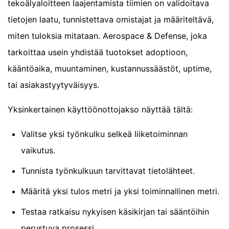
tekoälyaloitteen laajentamista tiimien on validoitava
tietojen laatu, tunnistettava omistajat ja määriteltävä,
miten tuloksia mitataan. Aerospace & Defense, joka
tarkoittaa usein yhdistää tuotokset adoptioon,
kääntöaika, muuntaminen, kustannussäästöt, uptime,
tai asiakastyytyväisyys.
Yksinkertainen käyttöönottojakso näyttää tältä:
Valitse yksi työnkulku selkeä liiketoiminnan
vaikutus.
Tunnista työnkulkuun tarvittavat tietolähteet.
Määritä yksi tulos metri ja yksi toiminnallinen metri.
Testaa ratkaisu nykyisen käsikirjan tai sääntöihin
perustuva prosessi.