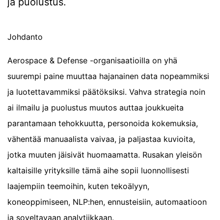
ja puolustus.
Johdanto
Aerospace & Defense -organisaatioilla on yhä
suurempi paine muuttaa hajanainen data nopeammiksi
ja luotettavammiksi päätöksiksi. Vahva strategia noin
ai ilmailu ja puolustus muutos auttaa joukkueita
parantamaan tehokkuutta, personoida kokemuksia,
vähentää manuaalista vaivaa, ja paljastaa kuvioita,
jotka muuten jäisivät huomaamatta. Rusakan yleisön
kaltaisille yrityksille tämä aihe sopii luonnollisesti
laajempiin teemoihin, kuten tekoälyyn,
koneoppimiseen, NLP:hen, ennusteisiin, automaatioon
ja soveltavaan analytiikkaan.