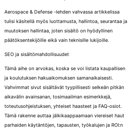
Aerospace & Defense -lehden vahvassa artikkelissa
tulisi käsitellä myös luottamusta, hallintoa, seurantaa ja
muutoksen hallintaa, joten sisältö on hyödyllinen
päätöksentekijöille eikä vain teknisille lukijoille.
SEO ja sisältömahdollisuudet
Tämä aihe on arvokas, koska se voi listata kaupallisen
ja koulutuksen hakuaikomuksen samanaikaisesti.
Vahvimmat sivut sisältävät tyypillisesti selkeän pitkän
aikavälin avainsanan, tosimaailman esimerkkejä,
toteutusohjeistuksen, yhteiset haasteet ja FAQ-osiot.
Tämä rakenne auttaa jälkikaappaamaan viereiset haut
parhaiden käytäntöjen, tapausten, työkalujen ja ROI:n