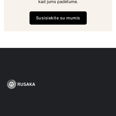
kad jums padėtume.
Susisiekite su mumis