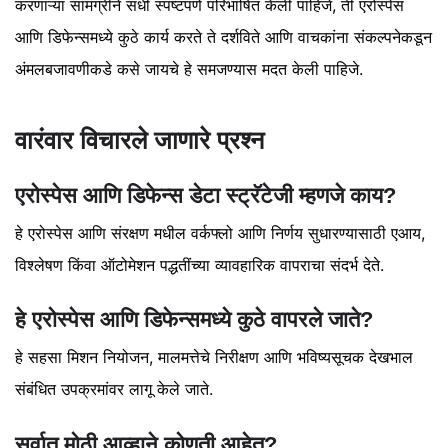
करणाऱ्या सामग्रीने संधी स्पष्टपणे परिभाषित केली पाहिजे, ती एरोस्पेस
आणि डिफेन्समध्ये कुठे कार्य करते ते दर्शविते आणि वाचकांना संकल्पनेकडून
अंमलबजावणीकडे कसे जायचे हे समजण्यास मदत केली पाहिजे.
वारंवार विचारले जाणारे प्रश्न
एरोस्पेस आणि डिफेन्स डेटा स्ट्रॅटेजी म्हणजे काय?
हे एरोस्पेस आणि संरक्षण मधील वर्कफ्लो आणि निर्णय सुधारण्यासाठी एआय,
विश्लेषण किंवा ऑटोमेशन पद्धतींच्या व्यावहारिक वापराचा संदर्भ देते.
हे एरोस्पेस आणि डिफेन्समध्ये कुठे वापरले जाते?
हे सहसा मिशन नियोजन, मालमत्तेचे निरीक्षण आणि भविष्यसूचक देखभाल
संबंधित उपक्रमांवर लागू केले जाते.
सर्वात मोठी आव्हाने कोणती आहेत?