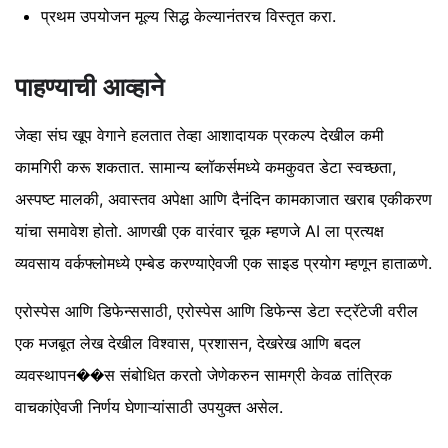
प्रथम उपयोजन मूल्य सिद्ध केल्यानंतरच विस्तृत करा.
पाहण्याची आव्हाने
जेव्हा संघ खूप वेगाने हलतात तेव्हा आशादायक प्रकल्प देखील कमी
कामगिरी करू शकतात. सामान्य ब्लॉकर्समध्ये कमकुवत डेटा स्वच्छता,
अस्पष्ट मालकी, अवास्तव अपेक्षा आणि दैनंदिन कामकाजात खराब एकीकरण
यांचा समावेश होतो. आणखी एक वारंवार चूक म्हणजे AI ला प्रत्यक्ष
व्यवसाय वर्कफ्लोमध्ये एम्बेड करण्याऐवजी एक साइड प्रयोग म्हणून हाताळणे.
एरोस्पेस आणि डिफेन्ससाठी, एरोस्पेस आणि डिफेन्स डेटा स्ट्रॅटेजी वरील
एक मजबूत लेख देखील विश्वास, प्रशासन, देखरेख आणि बदल
व्यवस्थापन��स संबोधित करतो जेणेकरुन सामग्री केवळ तांत्रिक
वाचकांऐवजी निर्णय घेणाऱ्यांसाठी उपयुक्त असेल.