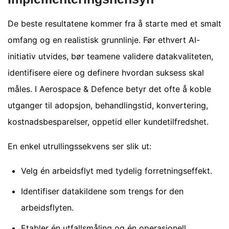
De beste resultatene kommer fra å starte med et smalt
omfang og en realistisk grunnlinje. Før ethvert AI-
initiativ utvides, bør teamene validere datakvaliteten,
identifisere eiere og definere hvordan suksess skal
måles. I Aerospace & Defence betyr det ofte å koble
utganger til adopsjon, behandlingstid, konvertering,
kostnadsbesparelser, oppetid eller kundetilfredshet.
En enkel utrullingssekvens ser slik ut:
Velg én arbeidsflyt med tydelig forretningseffekt.
Identifiser datakildene som trengs for den
arbeidsflyten.
Etabler én utfallsmåling og én operasjonell