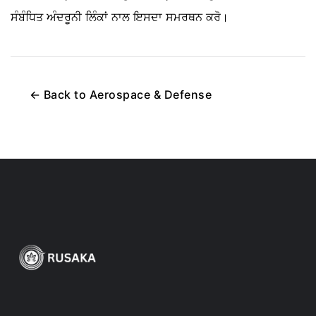
ਸੰਬੰਧਿਤ ਅੰਦਰੂਨੀ ਲਿੰਕਾਂ ਨਾਲ ਇਸਦਾ ਸਮਰਥਨ ਕਰੋ।
←
Back to
Aerospace & Defense