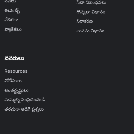
సేవలు
సేవా నిబంధనలు
ఈవెంట్స్
గోప్యతా విధానం
వేదికలు
నిరాకరణ
ప్యాకేజీలు
వాపసు విధానం
వనరులు
Resources
నోటీసులు
అంతర్దృష్టులు
మమ్మల్ని సంప్రదించండి
తరచుగా అడిగే ప్రశ్నలు