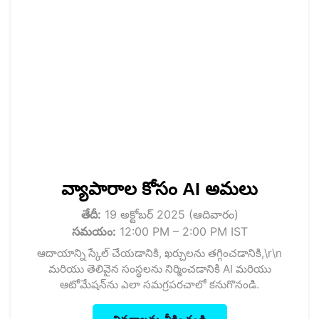
వ్యాపారాల కోసం AI అమలు
తేదీ:
19 అక్టోబర్ 2025 (ఆదివారం)
సమయం:
12:00 PM – 2:00 PM IST
ఆదాయాన్ని స్కేల్ చేయడానికి, ఖర్చులను తగ్గించడానికి,\r\n
మరియు తెలివైన సంస్థలను నిర్మించడానికి AI మరియు
ఆటోమేషన్‌ను ఎలా సమగ్రపరచాలో కనుగొనండి.