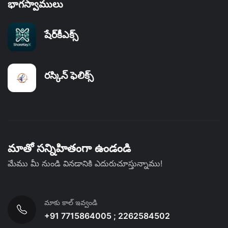
భాగస్వాములు
షేర్‌కీఎక్స్
రస్కిన్ ఫెలిక్స్
మాతో సన్నిహితంగా ఉండండి
మేము మీ నుండి వినడానికి ఎదురుచూస్తున్నాము!
మాకు కాల్ ఇవ్వండి
+91 7715864005 ; 2262584502