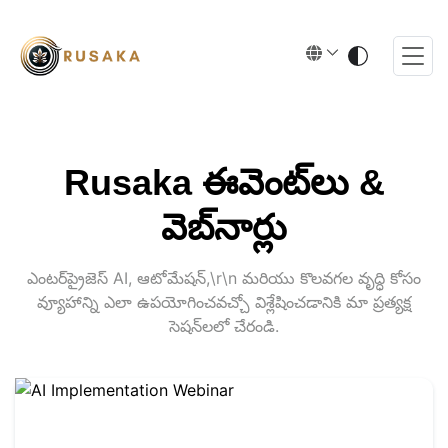
Rusaka ఈవెంట్‌లు &
వెబ్‌నార్లు
ఎంటర్‌ప్రైజెస్ AI, ఆటోమేషన్,\r\n మరియు కొలవగల వృద్ధి కోసం
వ్యూహాన్ని ఎలా ఉపయోగించవచ్చో విశ్లేషించడానికి మా ప్రత్యక్ష
సెషన్‌లలో చేరండి.