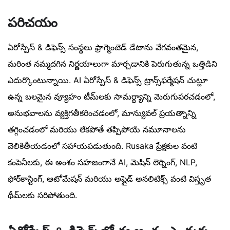
పరిచయం
ఏరోస్పేస్ & డిఫెన్స్ సంస్థలు ఫ్రాగ్మెంటెడ్ డేటాను వేగవంతమైన,
మరింత నమ్మదగిన నిర్ణయాలుగా మార్చడానికి పెరుగుతున్న ఒత్తిడిని
ఎదుర్కొంటున్నాయి. AI ఏరోస్పేస్ & డిఫెన్స్ ట్రాన్స్‌ఫర్మేషన్ చుట్టూ
ఉన్న బలమైన వ్యూహం టీమ్‌లకు సామర్థ్యాన్ని మెరుగుపరచడంలో,
అనుభవాలను వ్యక్తిగతీకరించడంలో, మాన్యువల్ ప్రయత్నాన్ని
తగ్గించడంలో మరియు లేకపోతే తప్పిపోయే నమూనాలను
వెలికితీయడంలో సహాయపడుతుంది. Rusaka ప్రేక్షకుల వంటి
కంపెనీలకు, ఈ అంశం సహజంగానే AI, మెషిన్ లెర్నింగ్, NLP,
ఫోర్‌కాస్టింగ్, ఆటోమేషన్ మరియు అప్లైడ్ అనలిటిక్స్ వంటి విస్తృత
థీమ్‌లకు సరిపోతుంది.