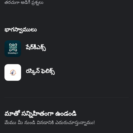
తరచుగా అడిగే ప్రశ్నలు
భాగస్వాములు
షేర్‌కీఎక్స్
రస్కిన్ ఫెలిక్స్
మాతో సన్నిహితంగా ఉండండి
మేము మీ నుండి వినడానికి ఎదురుచూస్తున్నాము!