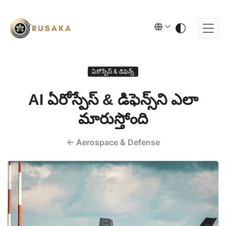
ఏరోస్పేస్ & డిఫెన్స్
AI ఏరోస్పేస్ & డిఫెన్స్‌ని ఎలా
మారుస్తోంది
←
Aerospace & Defense