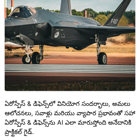
ఏరోస్పేస్ & డిఫెన్స్‌లో వినియోగ సందర్భాలు, అమలు
ఆలోచనలు, సవాళ్లు మరియు వ్యాపార ప్రభావంతో సహా
ఏరోస్పేస్ & డిఫెన్స్‌ను AI ఎలా మారుస్తోంది అనేదానికి
ప్రాక్టికల్ గైడ్.