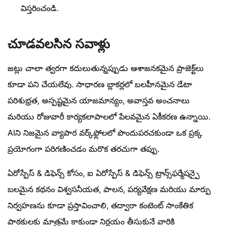
విస్తరించండి.
చూడవలసిన సవాళ్లు
జట్లు చాలా త్వరగా కదులుతున్నప్పుడు ఆశాజనకమైన ప్రాజెక్ట్‌లు
కూడా పని చేయలేవు. సాధారణ బ్లాకర్లలో బలహీనమైన డేటా
పరిశుభ్రత, అస్పష్టమైన యాజమాన్యం, అవాస్తవ అంచనాలు
మరియు రోజువారీ కార్యకలాపాలలో పేలవమైన ఏకీకరణ ఉన్నాయి.
AIని నిజమైన వ్యాపార వర్క్‌ఫ్లోలలో పొందుపరచకుండా ఒక ప్రక్క
ప్రయోగంగా పరిగణించడం మరొక తరచుగా తప్పు.
ఏరోస్పేస్ & డిఫెన్స్ కోసం, ఐ ఏరోస్పేస్ & డిఫెన్స్ ట్రాన్స్‌ఫర్మేషన్పై
బలమైన కథనం విశ్వసనీయత, పాలన, పర్యవేక్షణ మరియు మార్పు
నిర్వహణను కూడా ప్రస్తావించాలి, తద్వారా కంటెంట్ సాంకేతిక
పాఠకులకు మాత్రమే కాకుండా నిర్ణయం తీసుకునే వారికి