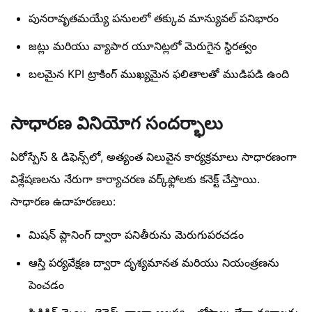
పునరావృతమయ్యే పనులలో తక్కువ మాన్యువల్ పనిభారం
జట్లు మరియు వ్యాపార యూనిట్లలో మెరుగైన స్థిరత్వం
బలమైన KPI ట్రాకింగ్ ముఖ్యమైన ఫలితాలతో ముడిపడి ఉంది
సాధారణ వినియోగ సందర్భాలు
ఏరోస్పేస్ & డిఫెన్స్‌లో, అత్యంత విలువైన కార్యక్రమాలు సాధారణంగా
విశ్లేషణలను నేరుగా కార్యాచరణ వర్క్‌ఫ్లోలకు కనెక్ట్ చేస్తాయి.
సాధారణ ఉదాహరణలు:
మిషన్ ప్లానింగ్ ద్వారా పనితీరును మెరుగుపరచడం
ఆస్తి పర్యవేక్షణ ద్వారా దృశ్యమానత మరియు నియంత్రణను
పెంచడం