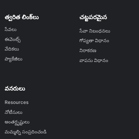
త్వరిత లింక్‌లు
చట్టపరమైన
సేవలు
సేవా నిబంధనలు
ఈవెంట్స్
గోప్యతా విధానం
వేదికలు
నిరాకరణ
ప్యాకేజీలు
వాపసు విధానం
వనరులు
Resources
నోటీసులు
అంతర్దృష్టులు
మమ్మల్ని సంప్రదించండి