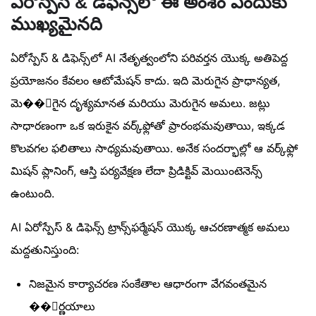
ఏరోస్పేస్ & డిఫెన్స్‌లో ఈ అంశం ఎందుకు
ముఖ్యమైనది
ఏరోస్పేస్ & డిఫెన్స్‌లో AI నేతృత్వంలోని పరివర్తన యొక్క అతిపెద్ద
ప్రయోజనం కేవలం ఆటోమేషన్ కాదు. ఇది మెరుగైన ప్రాధాన్యత,
మె��ుగైన దృశ్యమానత మరియు మెరుగైన అమలు. జట్లు
సాధారణంగా ఒక ఇరుకైన వర్క్‌ఫ్లోతో ప్రారంభమవుతాయి, ఇక్కడ
కొలవగల ఫలితాలు సాధ్యమవుతాయి. అనేక సందర్భాల్లో ఆ వర్క్‌ఫ్లో
మిషన్ ప్లానింగ్, ఆస్తి పర్యవేక్షణ లేదా ప్రిడిక్టివ్ మెయింటెనెన్స్
ఉంటుంది.
AI ఏరోస్పేస్ & డిఫెన్స్ ట్రాన్స్‌ఫర్మేషన్ యొక్క ఆచరణాత్మక అమలు
మద్దతునిస్తుంది:
నిజమైన కార్యాచరణ సంకేతాల ఆధారంగా వేగవంతమైన
��ిర్ణయాలు