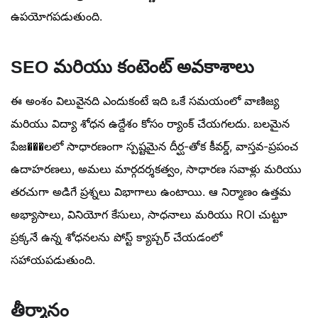
ఉపయోగపడుతుంది.
SEO మరియు కంటెంట్ అవకాశాలు
ఈ అంశం విలువైనది ఎందుకంటే ఇది ఒకే సమయంలో వాణిజ్య
మరియు విద్యా శోధన ఉద్దేశం కోసం ర్యాంక్ చేయగలదు. బలమైన
పేజ���లలో సాధారణంగా స్పష్టమైన దీర్ఘ-తోక కీవర్డ్, వాస్తవ-ప్రపంచ
ఉదాహరణలు, అమలు మార్గదర్శకత్వం, సాధారణ సవాళ్లు మరియు
తరచుగా అడిగే ప్రశ్నలు విభాగాలు ఉంటాయి. ఆ నిర్మాణం ఉత్తమ
అభ్యాసాలు, వినియోగ కేసులు, సాధనాలు మరియు ROI చుట్టూ
ప్రక్కనే ఉన్న శోధనలను పోస్ట్ క్యాప్చర్ చేయడంలో
సహాయపడుతుంది.
తీర్మానం