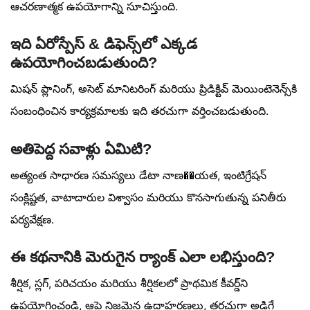
ఆచరణాత్మక ఉపయోగాన్ని సూచిస్తుంది.
ఇది ఏరోస్పేస్ & డిఫెన్స్‌లో ఎక్కడ
ఉపయోగించబడుతుంది?
మిషన్ ప్లానింగ్, అసెట్ మానిటరింగ్ మరియు ప్రిడిక్టివ్ మెయింటెనెన్స్‌కి
సంబంధించిన కార్యక్రమాలకు ఇది తరచుగా వర్తించబడుతుంది.
అతిపెద్ద సవాళ్లు ఏమిటి?
అత్యంత సాధారణ సమస్యలు డేటా నాణ��యత, ఇంటిగ్రేషన్
సంక్లిష్టత, వాటాదారుల విశ్వాసం మరియు కొనసాగుతున్న పనితీరు
పర్యవేక్షణ.
ఈ కథనానికి మెరుగైన ర్యాంక్ ఎలా లభిస్తుంది?
శీర్షిక, స్లగ్, పరిచయం మరియు శీర్షికలలో ప్రాథమిక కీవర్డ్‌ని
ఉపయోగించండి, ఆపై నిజమైన ఉదాహరణలు, తరచుగా అడిగే