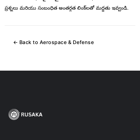
ప్రశ్నలు మరియు సంబంధిత అంతర్గత లింక్‌లతో మద్దతు ఇవ్వండి.
←
Back to
Aerospace & Defense