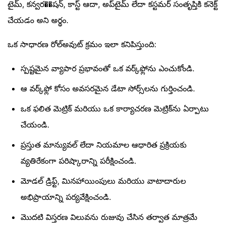
టైమ్, కన్వర��షన్, కాస్ట్ ఆదా, అప్‌టైమ్ లేదా కస్టమర్ సంతృప్తికి కనెక్ట్
చేయడం అని అర్థం.
ఒక సాధారణ రోల్అవుట్ క్రమం ఇలా కనిపిస్తుంది:
స్పష్టమైన వ్యాపార ప్రభావంతో ఒక వర్క్‌ఫ్లోను ఎంచుకోండి.
ఆ వర్క్‌ఫ్లో కోసం అవసరమైన డేటా సోర్స్‌లను గుర్తించండి.
ఒక ఫలిత మెట్రిక్ మరియు ఒక కార్యాచరణ మెట్రిక్‌ను ఏర్పాటు
చేయండి.
ప్రస్తుత మాన్యువల్ లేదా నియమాల ఆధారిత ప్రక్రియకు
వ్యతిరేకంగా పరిష్కారాన్ని పరీక్షించండి.
మోడల్ డ్రిఫ్ట్, మినహాయింపులు మరియు వాటాదారుల
అభిప్రాయాన్ని పర్యవేక్షించండి.
మొదటి విస్తరణ విలువను రుజువు చేసిన తర్వాత మాత్రమే