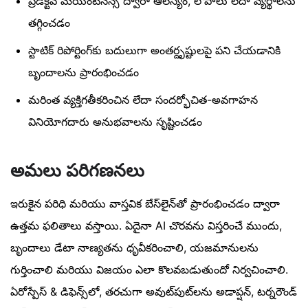
ప్రిడిక్టివ్ మెయింటెనెన్స్ ద్వారా ఆలస్యం, లోపాలు లేదా వ్యర్థాలను
తగ్గించడం
స్టాటిక్ రిపోర్టింగ్‌కు బదులుగా అంతర్దృష్టులపై పని చేయడానికి
బృందాలను ప్రారంభించడం
మరింత వ్యక్తిగతీకరించిన లేదా సందర్భోచిత-అవగాహన
వినియోగదారు అనుభవాలను సృష్టించడం
అమలు పరిగణనలు
ఇరుకైన పరిధి మరియు వాస్తవిక బేస్‌లైన్‌తో ప్రారంభించడం ద్వారా
ఉత్తమ ఫలితాలు వస్తాయి. ఏదైనా AI చొరవను విస్తరించే ముందు,
బృందాలు డేటా నాణ్యతను ధృవీకరించాలి, యజమానులను
గుర్తించాలి మరియు విజయం ఎలా కొలవబడుతుందో నిర్వచించాలి.
ఏరోస్పేస్ & డిఫెన్స్‌లో, తరచుగా అవుట్‌పుట్‌లను అడాప్షన్, టర్నరౌండ్