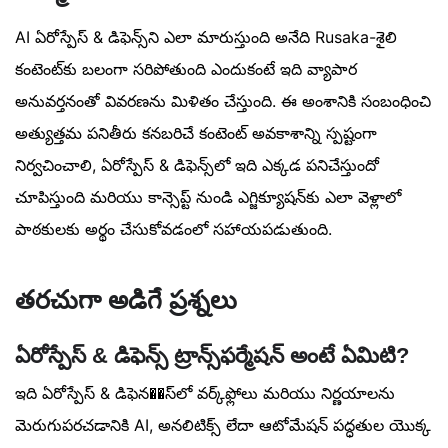
AI ఏరోస్పేస్ & డిఫెన్స్‌ని ఎలా మారుస్తుంది అనేది Rusaka-శైలి
కంటెంట్‌కు బలంగా సరిపోతుంది ఎందుకంటే ఇది వ్యాపార
అనువర్తనంతో వివరణను మిళితం చేస్తుంది. ఈ అంశానికి సంబంధించి
అత్యుత్తమ పనితీరు కనబరిచే కంటెంట్ అవకాశాన్ని స్పష్టంగా
నిర్వచించాలి, ఏరోస్పేస్ & డిఫెన్స్‌లో ఇది ఎక్కడ పనిచేస్తుందో
చూపిస్తుంది మరియు కాన్సెప్ట్ నుండి ఎగ్జిక్యూషన్‌కు ఎలా వెళ్లాలో
పాఠకులకు అర్థం చేసుకోవడంలో సహాయపడుతుంది.
తరచుగా అడిగే ప్రశ్నలు
ఏరోస్పేస్ & డిఫెన్స్ ట్రాన్స్‌ఫర్మేషన్ అంటే ఏమిటి?
ఇది ఏరోస్పేస్ & డిఫెన��స్‌లో వర్క్‌ఫ్లోలు మరియు నిర్ణయాలను
మెరుగుపరచడానికి AI, అనలిటిక్స్ లేదా ఆటోమేషన్ పద్ధతుల యొక్క