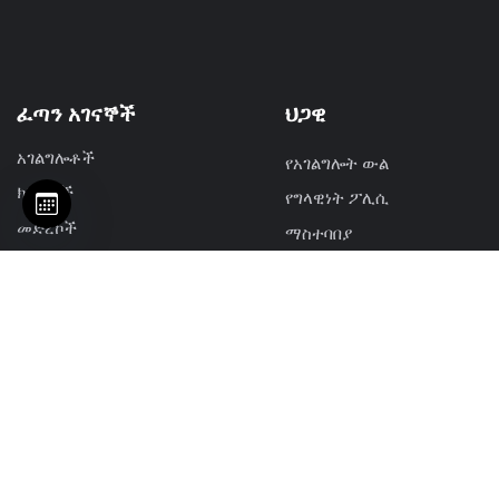
ፈጣን አገናኞች
ህጋዊ
አገልግሎቶች
የአገልግሎት ውል
ክስተቶች
የግላዊነት ፖሊሲ
መድረኮች
ማስተባበያ
ጥቅሎች
የተመላሽ ገንዘብ ፖሊሲ
መርጃዎች
Resources
ማሳሰቢያዎች
ግንዛቤዎች