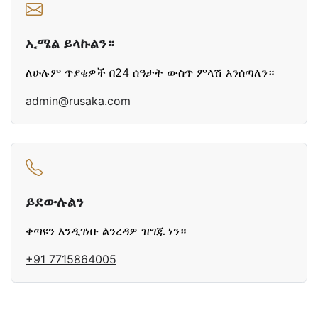
ኢሜል ይላኩልን።
ለሁሉም ጥያቄዎች በ24 ሰዓታት ውስጥ ምላሽ እንሰጣለን።
admin@rusaka.com
ይደውሉልን
ቀጣዩን እንዲገነቡ ልንረዳዎ ዝግጁ ነን።
+91 7715864005