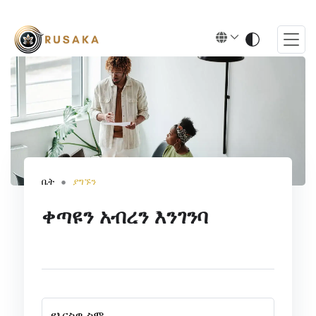
ቤት
ያግኙን
ቀጣዩን አብረን እንገንባ
የእርስዎ ስም