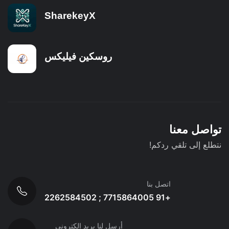
SharekeyX
روسكين فيليكس
تواصل معنا
نتطلع إلى تلقي ردكم!
اتصل بنا
+91 7715864005 ; 2262584502
أرسل لنا بريد إلكتروني