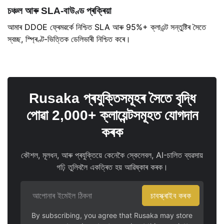
চঞ্চল আৰু SLA-বাউণ্ড প্ৰক্ৰিয়া
আমাৰ DDOE ফ্ৰেমৱৰ্কে নিশ্চিত SLA আৰু 95%+ ক্লাএন্ট সন্তুষ্টিৰ সৈতে
স্বচ্ছ, স্প্ৰিণ্ট-ভিত্তিক ডেলিভাৰী নিশ্চিত কৰে।
Rusaka প্ৰযুক্তিসমূহৰ সৈতে বৃদ্ধি
পোৱা 2,000+ ক্লায়েন্টসমূহত যোগদান
কৰক
কৌশল, মূলধন, আৰু প্ৰযুক্তিয়ে কেনেকৈ স্কেলেবল, AI-চালিত ব্যৱসায়
গঢ়ি তুলিবলৈ একত্ৰিত হয় আৱিষ্কাৰ কৰক।
চাবস্ক্ৰাইব কৰক
By subscribing, you agree that Rusaka may store