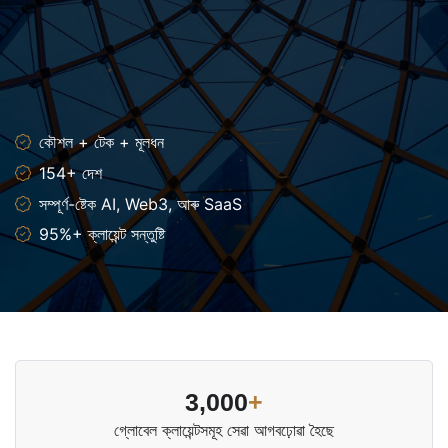
কৌশল + টেক + মূলধন
154+ দেশ
সম্পূৰ্ণ-ষ্টেক AI, Web3, আৰু SaaS
95%+ ক্লায়েন্ট সন্তুষ্টি
3,000
+
গ্লোবেল ক্লায়েন্টসমূহ সেৱা আগবঢ়োৱা হৈছে