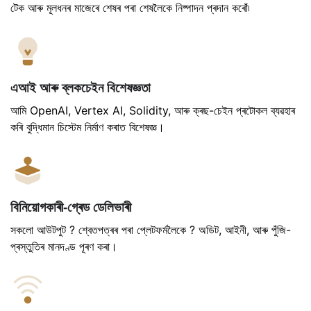
টেক আৰু মূলধনৰ মাজেৰে শেষৰ পৰা শেষলৈকে নিষ্পাদন প্ৰদান কৰোঁ৷
এআই আৰু ব্লকচেইন বিশেষজ্ঞতা
আমি OpenAI, Vertex AI, Solidity, আৰু ক্ৰছ-চেইন প্ৰটোকল ব্যৱহাৰ
কৰি বুদ্ধিমান চিস্টেম নিৰ্মাণ কৰাত বিশেষজ্ঞ।
বিনিয়োগকাৰী-গ্ৰেড ডেলিভাৰী
সকলো আউটপুট ? শ্বেতপত্ৰৰ পৰা প্লেটফৰ্মলৈকে ? অডিট, আইনী, আৰু পুঁজি-
প্ৰস্তুতিৰ মানদণ্ড পূৰণ কৰা।