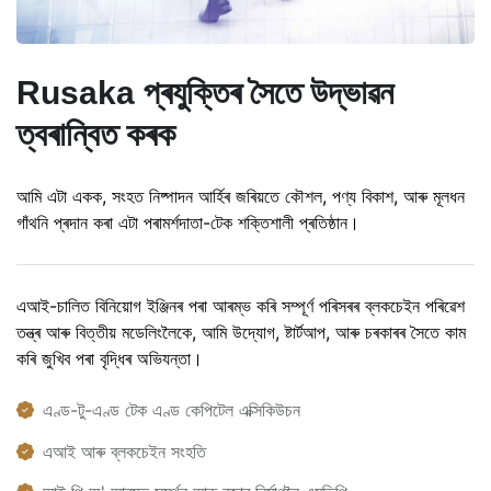
Rusaka প্ৰযুক্তিৰ সৈতে উদ্ভাৱন
ত্বৰান্বিত কৰক
আমি এটা একক, সংহত নিষ্পাদন আৰ্হিৰ জৰিয়তে কৌশল, পণ্য বিকাশ, আৰু মূলধন
গাঁথনি প্ৰদান কৰা এটা পৰামৰ্শদাতা-টেক শক্তিশালী প্ৰতিষ্ঠান।
এআই-চালিত বিনিয়োগ ইঞ্জিনৰ পৰা আৰম্ভ কৰি সম্পূৰ্ণ পৰিসৰৰ ব্লকচেইন পৰিৱেশ
তন্ত্ৰ আৰু বিত্তীয় মডেলিংলৈকে, আমি উদ্যোগ, ষ্টাৰ্টআপ, আৰু চৰকাৰৰ সৈতে কাম
কৰি জুখিব পৰা বৃদ্ধিৰ অভিযন্তা।
এণ্ড-টু-এণ্ড টেক এণ্ড কেপিটেল এক্সিকিউচন
এআই আৰু ব্লকচেইন সংহতি