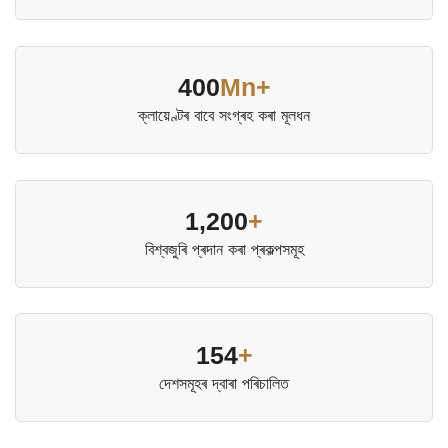
400
Mn+
ক্লায়েণ্টৰ বাবে সংগ্ৰহ কৰা মূলধন
1,200
+
বিশ্বজুৰি প্ৰদান কৰা প্ৰকল্পসমূহ
154
+
দেশসমূহৰ দ্বাৰা পৰিচালিত