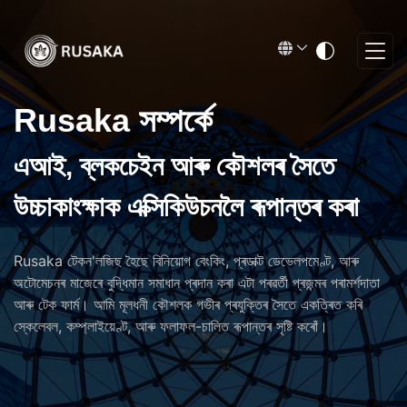
Rusaka সম্পৰ্কে
এআই, ব্লকচেইন আৰু কৌশলৰ সৈতে
উচ্চাকাংক্ষাক এক্সিকিউচনলৈ ৰূপান্তৰ কৰা
Rusaka টেকন'লজিছ হৈছে বিনিয়োগ বেংকিং, প্ৰডাক্ট ডেভেলপমেণ্ট, আৰু
অটোমেচনৰ মাজেৰে বুদ্ধিমান সমাধান প্ৰদান কৰা এটা পৰৱৰ্তী প্ৰজন্মৰ পৰামৰ্শদাতা
আৰু টেক ফাৰ্ম। আমি মূলধনী কৌশলক গভীৰ প্ৰযুক্তিৰ সৈতে একত্ৰিত কৰি
স্কেলেবল, কম্প্লাইয়েণ্ট, আৰু ফলাফল-চালিত ৰূপান্তৰ সৃষ্টি কৰোঁ।