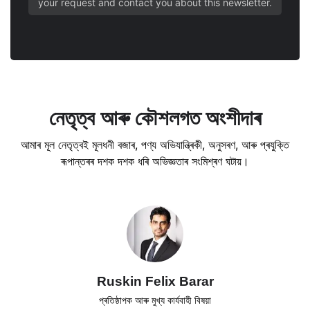
your request and contact you about this newsletter.
নেতৃত্ব আৰু কৌশলগত অংশীদাৰ
আমাৰ মূল নেতৃত্বই মূলধনী বজাৰ, পণ্য অভিযান্ত্ৰিকী, অনুসৰণ, আৰু প্ৰযুক্তি
ৰূপান্তৰৰ দশক দশক ধৰি অভিজ্ঞতাৰ সংমিশ্ৰণ ঘটায়।
Ruskin Felix Barar
প্ৰতিষ্ঠাপক আৰু মুখ্য কাৰ্যবাহী বিষয়া