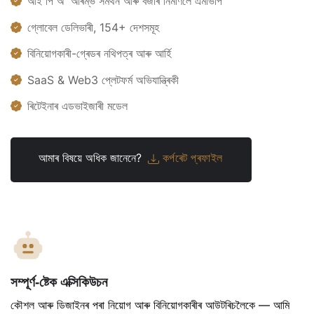
আই পি অ' আৰম্ভ সমৰ্থন আৰু বজাৰ নিৰ্মাণলৈ এমভিপি
গ্লোবেল ডেলিভাৰী, 154+ দেশসমূহ
বিনিয়োগকাৰী-গ্ৰেডৰ নথিপত্ৰ আৰু আৰ্হি
SaaS & Web3 প্লেটফৰ্ম অভিযান্ত্ৰিকী
ৰিটেইনাৰ এডভাইজাৰী মডেল
আমাৰ বিষয়ে অধিক জানেনে?
কৰ্পৰেট প্ৰফাইল
সম্পূৰ্ণ-ষ্টেক এক্সিকিউচন
কৌশল আৰু ডিজাইনৰ পৰা নিয়োগ আৰু বিনিয়োগকাৰীৰ আউটৰিচলৈকে — আমি