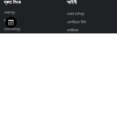
দ্ৰুত লিংক
আইনী
সেৱাসমূহ
সেৱাৰ চৰ্তসমূহ
ইভেন্ট
গোপনীয়তা নীতি
প্লেটফৰ্মসমূহ
অস্বীকাৰ
পেকেজসমূহ
ৰিফাণ্ড নীতি
সম্পদসমূহ
Resources
জাননী
অন্তৰ্দৃষ্টি
আমাৰ সৈতে যোগাযোগ কৰক
FAQs