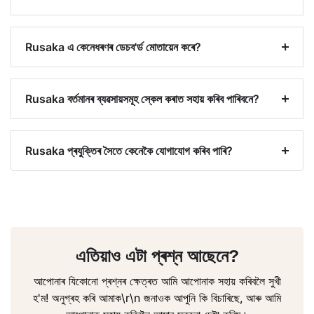
Rusaka এ কেনেধৰণৰ ডেচব'ৰ্ড মোতায়েন কৰে?
Rusaka বৰ্তমানৰ ব্যৱসায়সমূহ স্কেল কৰাত সহায় কৰিব পাৰিবনে?
Rusaka প্ৰযুক্তিৰ সৈতে কেনেকৈ যোগাযোগ কৰিব পাৰি?
এতিয়াও এটা প্ৰশ্ন আছেনে?
আপোনাৰ যিকোনো প্ৰশ্নৰ ক্ষেত্ৰত আমি আপোনাক সহায় কৰিবলৈ সুখী
হ'ম! অনুগ্ৰহ কৰি আমাক\r\n জনাওক আপুনি কি বিচাৰিছে, আৰু আমি