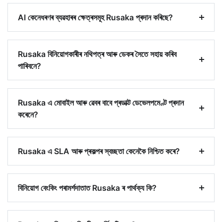
AI কেনেধৰণৰ ব্যৱহাৰৰ ক্ষেত্ৰসমূহ Rusaka প্ৰদান কৰিছে?
Rusaka বিনিয়োগকাৰীৰ নথিপত্ৰ আৰু ডেকৰ সৈতে সহায় কৰিব
পাৰিবনে?
Rusaka এ মোবাইল আৰু ৱেবৰ বাবে প্ৰডাক্ট ডেভেলপমেণ্ট প্ৰদান
কৰেনে?
Rusaka এ SLA আৰু প্ৰকল্পৰ স্বচ্ছতা কেনেকৈ নিশ্চিত কৰে?
বিনিয়োগ বেংকিং পৰামৰ্শদাতাত Rusaka ৰ পাৰ্থক্য কি?