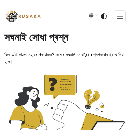
সঘনাই সোধা প্ৰশ্ন
কিবা এটা কামত সহায়ৰ প্ৰয়োজন? আমাৰ সঘনাই সোধা\r\n প্ৰশ্নবোৰ ইয়াত দিয়া
হ'ল।