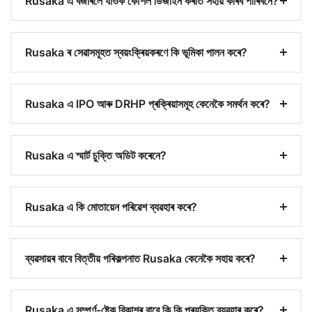
Rusaka এ বজাৰলৈ যাওক কৌশল ডিজাইন কৰাত সহায় কৰিব পাৰিবনে?
Rusaka ৰ সেৱাসমূহত স্বয়ংক্ৰিয়কৰণে কি ভূমিকা পালন কৰে?
Rusaka এ IPO আৰু DRHP প্ৰক্ৰিয়াসমূহ কেনেকৈ সমৰ্থন কৰে?
Rusaka এ স্মাৰ্ট চুক্তি অডিট কৰেনে?
Rusaka এ কি মোতায়েন পৰিৱেশ ব্যৱহাৰ কৰে?
ব্যৱসায়ৰ বাবে বিত্তীয় পৰিকল্পনাত Rusaka কেনেকৈ সহায় কৰে?
Rusaka এ সম্পূৰ্ণ-ষ্টেক বিকাশৰ বাবে কি কি প্ৰযুক্তি ব্যৱহাৰ কৰে?