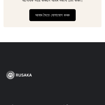
আপোনাক সহায় কৰিবলৈ আমাৰ সকলো চেষ্টা কৰিম।
আমাৰ সৈতে যোগাযোগ কৰক