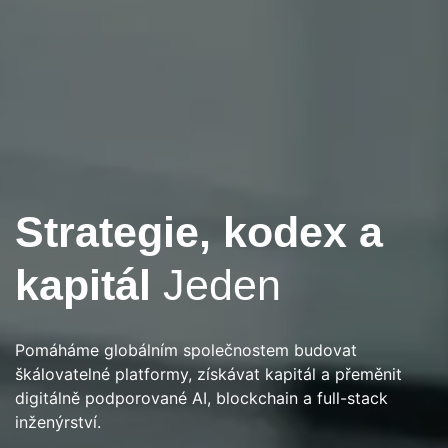
Next- Gen Consulting & Tech Innovation
Strategie, kodex a
Budování Co je
kapitál
Jeden
další v
Umělá
inteligence a Web3
Pomáháme globálním společnostem budovat
škálovatelné platformy, získávat kapitál a přeměnit
digitálně podporované AI, blockchain a full-stack
Od strategie a provedení až po investice a
inženýrství.
automatizaci Rusaka nabízí inteligentní řešení, které