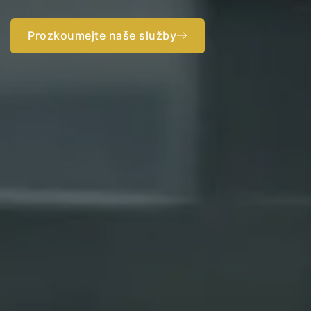
rozsah.
Prozkoumejte naše služby
Začněte