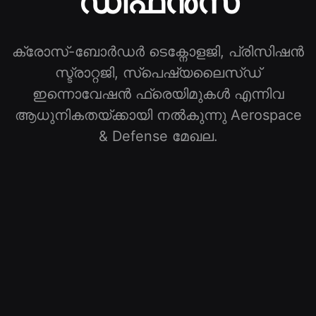
ഡിഫൻസ്
ക്രോസ്-ബോർഡർ ടെക്നോളജി, പ്രിസിഷൻ
സ്ട്രാറ്റജി, സ്പെഷ്യലൈസ്ഡ്
ഇന്നൊവേഷൻ ഫ്രെയിമുകൾ എന്നിവ
ആധുനികതയ്ക്കായി നൽകുന്നു
Aerospace
& Defense
മേഖല
.