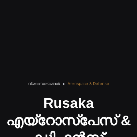
വ്യവസായങ്ങൾ
Aerospace & Defense
Rusaka
എയ്‌റോസ്‌പേസ് &