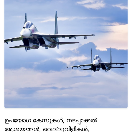
ഉപയോഗ കേസുകൾ, നടപ്പാക്കൽ
ആശയങ്ങൾ, വെല്ലുവിളികൾ,