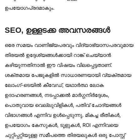
ഉപയോഗപ്രദമാകും.
SEO, ഉള്ളടക്ക അവസരങ്ങൾ
ഒരേ സമയം വാണിജ്യപരവും വിദ്യാഭ്യാസപരവുമായ
തിരയൽ ഉദ്ദേശ്യങ്ങൾക്കായി റാങ്ക് ചെയ്യാൻ
കഴിയുന്നതിനാൽ ഈ വിഷയം വിലപ്പെട്ടതാണ്.
ശക്തമായ പേജുകളിൽ സാധാരണയായി വ്യക്തമായ
ലോംഗ്-ടെയിൽ കീവേഡ്, യഥാർത്ഥ ലോക
ഉദാഹരണങ്ങൾ, നടപ്പാക്കൽ മാർഗ്ഗനിർദ്ദേശം,
പൊതുവായ വെല്ലുവിളികൾ, പതിവ് ചോദ്യങ്ങൾ
വിഭാഗങ്ങൾ എന്നിവ ഉൾപ്പെടുന്നു. മികച്ച രീതികൾ,
ഉപയോഗം കേസുകൾ, ടൂളുകൾ, ROI എന്നിവയെ
ചുറ്റിപ്പറ്റിയുള്ള സമീപത്തെ തിരയലുകൾ ഒരു പോസ്റ്റ്