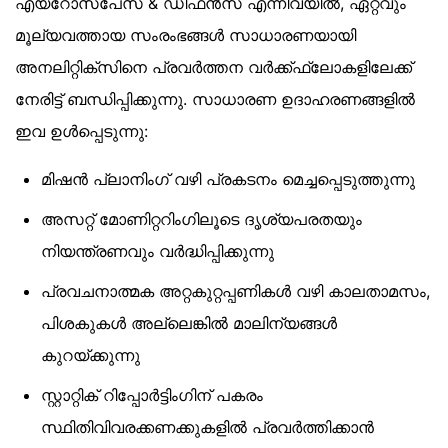
എയ്‌റോസ്‌പേസ് & ഡിഫൻസ് എന്നിവയിൽ, ഏറ്റവും
മൂല്യവത്തായ സംരംഭങ്ങൾ സാധാരണയായി
അനലിറ്റിക്‌സിനെ പ്രവർത്തന വർക്ക്ഫ്ലോകളിലേക്ക്
നേരിട്ട് ബന്ധിപ്പിക്കുന്നു. സാധാരണ ഉദാഹരണങ്ങളിൽ
ഇവ ഉൾപ്പെടുന്നു:
മിഷൻ പ്ലാനിംഗ് വഴി പ്രകടനം മെച്ചപ്പെടുത്തുന്നു
അസറ്റ് മോണിറ്ററിംഗിലൂടെ ദൃശ്യപരതയും
നിയന്ത്രണവും വർദ്ധിപ്പിക്കുന്നു
പ്രവചനാത്മക അറ്റകുറ്റപ്പണികൾ വഴി കാലതാമസം,
പിശകുകൾ അല്ലെങ്കിൽ മാലിന്യങ്ങൾ
കുറയ്ക്കുന്നു
സ്റ്റാറ്റിക് റിപ്പോർട്ടിംഗിന് പകരം
സ്ഥിതിവിവരക്കണക്കുകളിൽ പ്രവർത്തിക്കാൻ