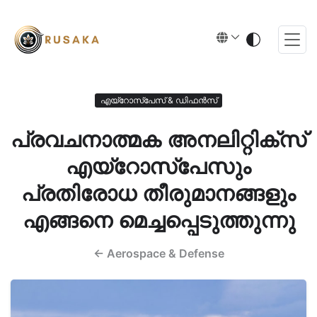
എയ്‌റോസ്‌പേസ് & ഡിഫൻസ്
പ്രവചനാത്മക അനലിറ്റിക്‌സ്
എയ്‌റോസ്‌പേസും
പ്രതിരോധ തീരുമാനങ്ങളും
എങ്ങനെ മെച്ചപ്പെടുത്തുന്നു
←
Aerospace & Defense