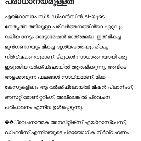
പ്രാധാന്യമുള്ളത്
എയ്‌റോസ്‌പേസ് & ഡിഫൻസിൽ AI-യുടെ
നേതൃത്വത്തിലുള്ള പരിവർത്തനത്തിൻ്റെ ഏറ്റവും
വലിയ നേട്ടം ഓട്ടോമേഷൻ മാത്രമല്ല. ഇത് മികച്ച
മുൻഗണനയും മികച്ച ദൃശ്യപരതയും മികച്ച
നിർവ്വഹണവുമാണ്. ടീമുകൾ സാധാരണയായി ഒരു
ഇടുങ്ങിയ വർക്ക്ഫ്ലോയിൽ ആരംഭിക്കുന്നു, അവിടെ
അളക്കാവുന്ന ഫലങ്ങൾ സാധ്യമാണ്. മിക്ക
കേസുകളിലും ആ വർക്ക്ഫ്ലോയിൽ മിഷൻ പ്ലാനിംഗ്,
അസറ്റ് മോണിറ്ററിംഗ്, അല്ലെങ്കിൽ പ്രവചന
പരിപാലനം എന്നിവ ഉൾപ്പെടുന്നു.
��്രവചനാത്മക അനലിറ്റിക്‌സ് എയ്‌റോസ്‌പേസ്,
ഡിഫൻസ് എന്നിവയുടെ പ്രായോഗിക നിർവ്വഹണം