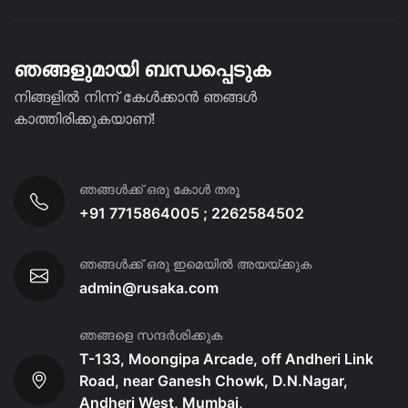
ഞങ്ങളുമായി ബന്ധപ്പെടുക
നിങ്ങളിൽ നിന്ന് കേൾക്കാൻ ഞങ്ങൾ
കാത്തിരിക്കുകയാണ്!
ഞങ്ങൾക്ക് ഒരു കോൾ തരൂ
+91 7715864005 ; 2262584502
ഞങ്ങൾക്ക് ഒരു ഇമെയിൽ അയയ്ക്കുക
admin@rusaka.com
ഞങ്ങളെ സന്ദർശിക്കുക
T-133, Moongipa Arcade, off Andheri Link
Road, near Ganesh Chowk, D.N.Nagar,
Andheri West, Mumbai,