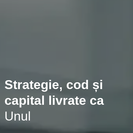
Strategie, cod și
Consultanță și inovație tehnologică de nouă generație
Clădirea Ce
capital livrate ca
urmează
Inteligență
Unul
artificială și Web3