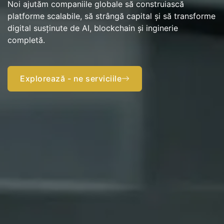
Noi ajutăm companiile globale să construiască
platforme scalabile, să strângă capital şi să transforme
digital susţinute de AI, blockchain şi inginerie
De la strategie şi execuţie la investiţii şi automatizare
completă.
Rusaka oferă soluţii inteligente de scară.
Explorează - ne serviciile
Începeţi acum