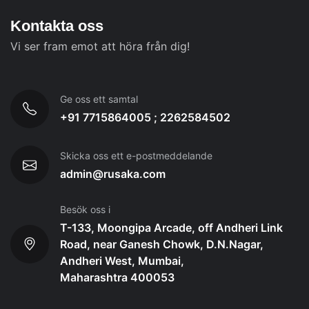
Kontakta oss
Vi ser fram emot att höra från dig!
Ge oss ett samtal
+91 7715864005 ; 2262584502
Skicka oss ett e-postmeddelande
admin@rusaka.com
Besök oss i
T-133, Moongipa Arcade, off Andheri Link
Road, near Ganesh Chowk, D.N.Nagar,
Andheri West, Mumbai,
Maharashtra 400053