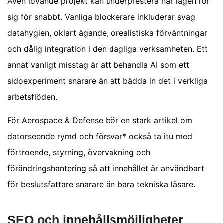
Även lovande projekt kan underprestera när lagen rör
sig för snabbt. Vanliga blockerare inkluderar svag
datahygien, oklart ägande, orealistiska förväntningar
och dålig integration i den dagliga verksamheten. Ett
annat vanligt misstag är att behandla AI som ett
sidoexperiment snarare än att bädda in det i verkliga
arbetsflöden.
För Aerospace & Defense bör en stark artikel om
datorseende rymd och försvar* också ta itu med
förtroende, styrning, övervakning och
förändringshantering så att innehållet är användbart
för beslutsfattare snarare än bara tekniska läsare.
SEO och innehållsmöjligheter