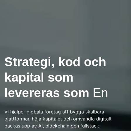
Strategi, kod och
Next-Gen Consulting & Tech Innovation
kapital som
Bygga vad som är
levereras som
En
nästa i
AI och Web3
Vi hjälper globala företag att bygga skalbara
Från strategi och genomförande till investeringar och
plattformar, höja kapitalet och omvandla digitalt
automation levererar Rusaka intelligenta lösningar som
backas upp av AI, blockchain och fullstack
skala.