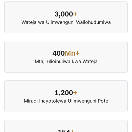
3,000
+
Wateja wa Ulimwenguni Waliohudumiwa
400
Mn+
Mtaji ulioinuliwa kwa Wateja
1,200
+
Miradi Inayotolewa Ulimwenguni Pote
154
+