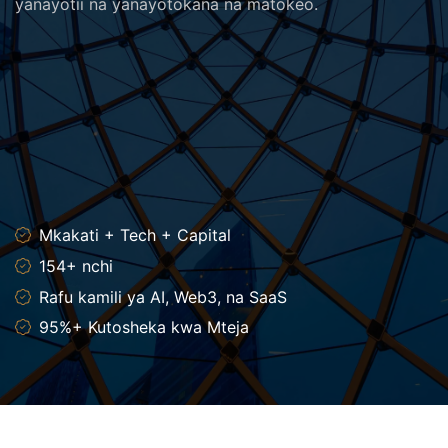
yanayotii na yanayotokana na matokeo.
Mkakati + Tech + Capital
154+ nchi
Rafu kamili ya AI, Web3, na SaaS
95%+ Kutosheka kwa Mteja