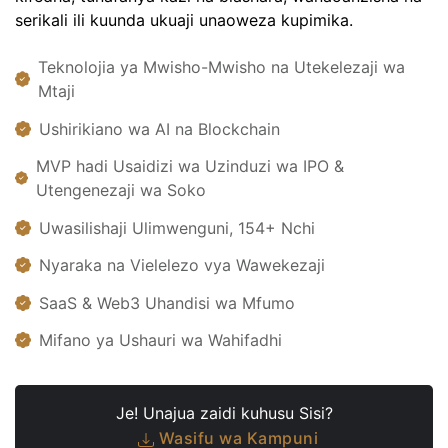
serikali ili kuunda ukuaji unaoweza kupimika.
Teknolojia ya Mwisho-Mwisho na Utekelezaji wa
Mtaji
Ushirikiano wa AI na Blockchain
MVP hadi Usaidizi wa Uzinduzi wa IPO &
Utengenezaji wa Soko
Uwasilishaji Ulimwenguni, 154+ Nchi
Nyaraka na Vielelezo vya Wawekezaji
SaaS & Web3 Uhandisi wa Mfumo
Mifano ya Ushauri wa Wahifadhi
Je! Unajua zaidi kuhusu Sisi?
Wasifu wa Kampuni