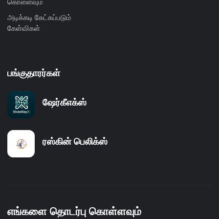
கொள்ளவும்
அடிக்கடி கேட்கப்படும்
கேள்விகள்
பங்குதாரர்கள்
ஷேர்கீஎக்ஸ்
ரஸ்கின் பெலிக்ஸ்
எங்களை தொடர்பு கொள்ளவும்