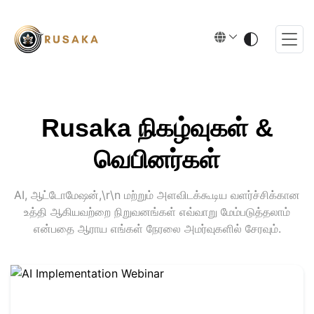
Rusaka நிகழ்வுகள் &
வெபினர்கள்
AI, ஆட்டோமேஷன்,\r\n மற்றும் அளவிடக்கூடிய வளர்ச்சிக்கான
உத்தி ஆகியவற்றை நிறுவனங்கள் எவ்வாறு மேம்படுத்தலாம்
என்பதை ஆராய எங்கள் நேரலை அமர்வுகளில் சேரவும்.