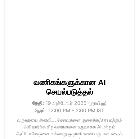
வணிகங்களுக்கான AI
செயல்படுத்தல்
தேதி:
19 அக்டோபர் 2025 (ஞாயிறு)
நேரம்:
12:00 PM – 2:00 PM IST
வருவாயை அளவிட, செலவுகளை குறைக்க,\r\n மற்றும்
அறிவார்ந்த நிறுவனங்களை உருவாக்க AI மற்றும்
ஆட்டோமேஷனை எவ்வாறு ஒருங்கிணைப்பது என்பதைக்