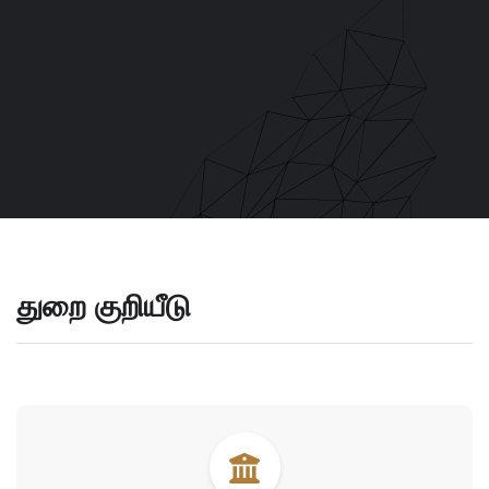
துறை குறியீடு