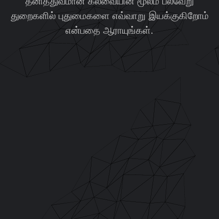
தனித்துவமான கலவையின் மூலம் பல்வேறு
துறைகளில் புதுமைகளை எவ்வாறு இயக்குகிறோம்
என்பதை ஆராயுங்கள்.