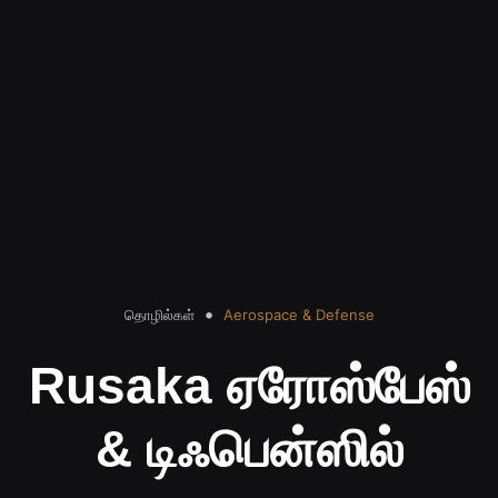
தொழில்கள்
Aerospace & Defense
Rusaka ஏரோஸ்பேஸ்
& டிஃபென்ஸில்