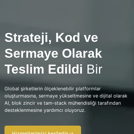
Next-Gen Danışmanlık & Tech Innovation
Strateji, Kod ve
Bina What's Next in
Sermaye Olarak
the Building What's
Teslim Edildi
Bir
Next in
Yapay Zeka
ve Web3
Global şirketlerin ölçeklenebilir platformlar
oluşturmasına, sermaye yükseltmesine ve dijital olarak
AI, blok zincir ve tam-stack mühendisliği tarafından
desteklenmesine yardımcı oluyoruz.
Stratejiden ve yatırıma ve otomasyona uygulamak
Rusaka bu ölçek için akıllı çözümler sunar.
Hizmetlerimizi keşfedin