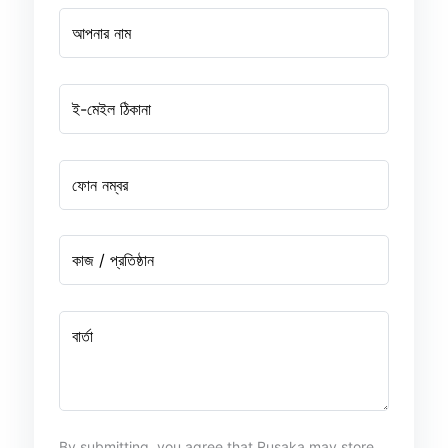
আপনার নাম
ই-মেইল ঠিকানা
ফোন নম্বর
কাজ / প্রতিষ্ঠান
বার্তা
By submitting, you agree that Rusaka may store