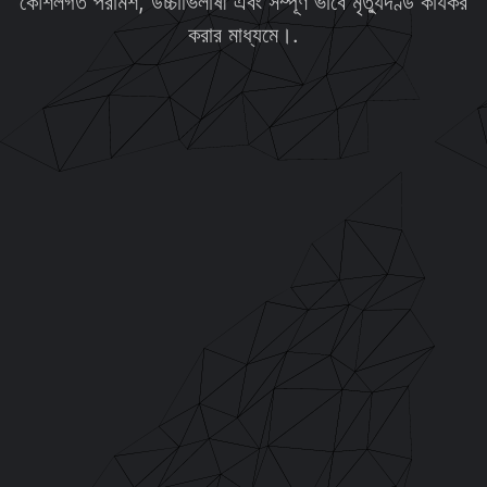
কৌশলগত পরামর্শ, উচ্চাভিলাষী এবং সম্পূর্ণ ভাবে মৃত্যুদণ্ড কার্যকর
করার মাধ্যমে।.