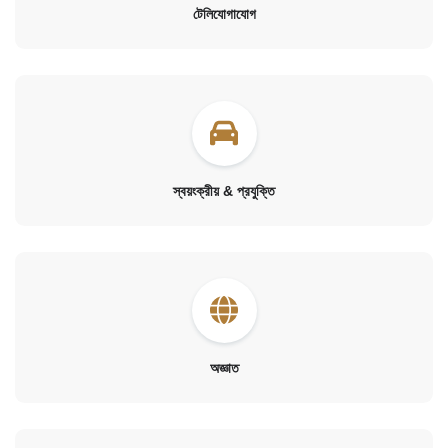
টেলিযোগাযোগ
স্বয়ংক্রীয় & প্রযুক্তি
অজ্ঞাত