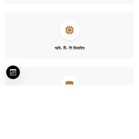
আই- টি- পি ডিভাইস
বর্ণনা