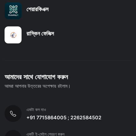
শেয়ারকিএক্স
রাস্কিন ফেলিক্স
আমাদের সাথে যোগাযোগ করুন
আমরা আপনার উত্তরের অপেক্ষায় রইলাম।
একটা কল দাও
+91 7715864005 ; 2262584502
একটি ই-মেইল প্রেরণ করুন